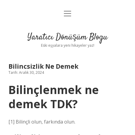
menüyü
Anasayfa
aç
Gizlilik Politikası
Yaratıcı Dönüşüm Blogu
Yasal Uyarı
Eski eşyalara yeni hikayeler yaz!
Hakkımızda
Bilincsizlik Ne Demek
Tarih: Aralık 30, 2024
Bilinçlenmek ne
demek TDK?
[1] Bilinçli olun, farkında olun.