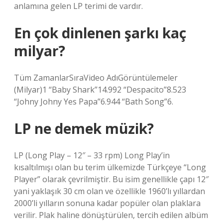
anlamına gelen LP terimi de vardır.
En çok dinlenen şarkı kaç
milyar?
Tüm ZamanlarSıraVideo AdıGörüntülemeler
(Milyar)1 “Baby Shark”14.992 “Despacito”8.523
“Johny Johny Yes Papa”6.944 “Bath Song”6.
LP ne demek müzik?
LP (Long Play – 12″ – 33 rpm) Long Play’in
kısaltılmışı olan bu terim ülkemizde Türkçeye “Long
Player” olarak çevrilmiştir. Bu isim genellikle çapı 12″
yani yaklaşık 30 cm olan ve özellikle 1960’lı yıllardan
2000’li yılların sonuna kadar popüler olan plaklara
verilir. Plak haline dönüştürülen, tercih edilen albüm