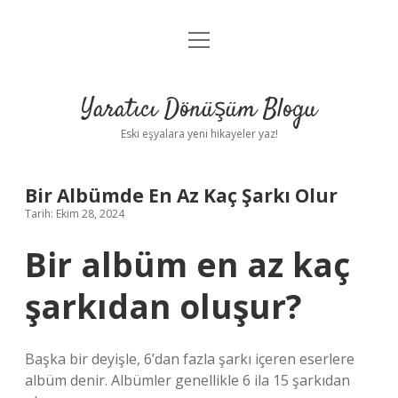
menüyü
Anasayfa
aç
Gizlilik Politikası
Yaratıcı Dönüşüm Blogu
Yasal Uyarı
Eski eşyalara yeni hikayeler yaz!
Hakkımızda
Bir Albümde En Az Kaç Şarkı Olur
Tarih: Ekim 28, 2024
Bir albüm en az kaç
şarkıdan oluşur?
Başka bir deyişle, 6’dan fazla şarkı içeren eserlere
albüm denir. Albümler genellikle 6 ila 15 şarkıdan