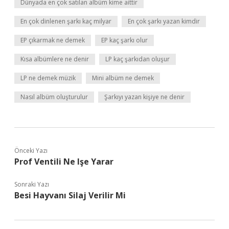
Dünyada en çok satılan albüm kime aittir
En çok dinlenen şarkı kaç milyar
En çok şarkı yazan kimdir
EP çıkarmak ne demek
EP kaç şarkı olur
Kısa albümlere ne denir
LP kaç şarkıdan oluşur
LP ne demek müzik
Mini albüm ne demek
Nasıl albüm oluşturulur
Şarkıyı yazan kişiye ne denir
Önceki Yazı
Prof Ventili Ne Işe Yarar
Sonraki Yazı
Besi Hayvanı Silaj Verilir Mi