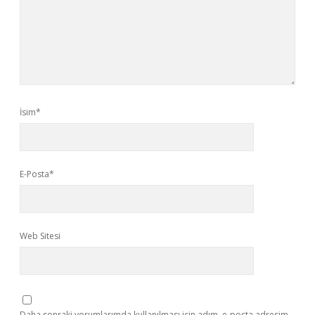
İsim*
E-Posta*
Web Sitesi
Daha sonraki yorumlarımda kullanılması için adım, e-posta adresim