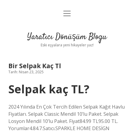
menüyü
Anasayfa
aç
Gizlilik Politikası
Yaratıcı Dönüşüm Blogu
Yasal Uyarı
Eski eşyalara yeni hikayeler yaz!
Hakkımızda
Bir Selpak Kaç Tl
Tarih: Nisan 23, 2025
Selpak kaç TL?
2024 Yılında En Çok Tercih Edilen Selpak Kağıt Havlu
Fiyatları. Selpak Classic Mendil 10’lu Paket. Selpak
Losyon Mendil 10’lu Paket. Fiyat84.99 TL95.00 TL.
Yorumlar4.84.7.Satıcı.SPARKLE HOME DESİGN