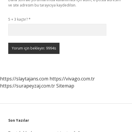
ve site adresim bu tarayıcıya kaydedilsin.
5 + 3 kaçtır?
*
https://slaytajans.com
https://vivago.com.tr
https://surapeyzaj.com.tr
Sitemap
Sidebar
Son Yazılar