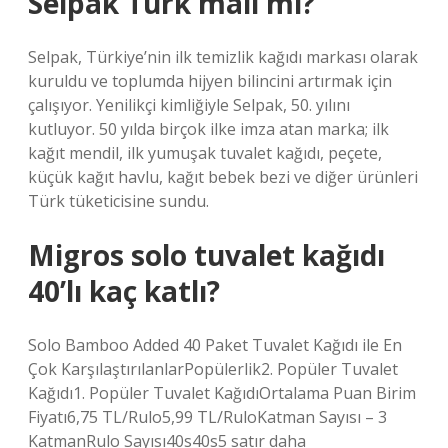
Selpak Türk malı mı?
Selpak, Türkiye’nin ilk temizlik kağıdı markası olarak
kuruldu ve toplumda hijyen bilincini artırmak için
çalışıyor. Yenilikçi kimliğiyle Selpak, 50. yılını
kutluyor. 50 yılda birçok ilke imza atan marka; ilk
kağıt mendil, ilk yumuşak tuvalet kağıdı, peçete,
küçük kağıt havlu, kağıt bebek bezi ve diğer ürünleri
Türk tüketicisine sundu.
Migros solo tuvalet kağıdı
40’lı kaç katlı?
Solo Bamboo Added 40 Paket Tuvalet Kağıdı ile En
Çok KarşılaştırılanlarPopülerlik2. Popüler Tuvalet
Kağıdı1. Popüler Tuvalet KağıdıOrtalama Puan Birim
Fiyatı6,75 TL/Rulo5,99 TL/RuloKatman Sayısı – 3
KatmanRulo Sayısı40s40s5 satır daha