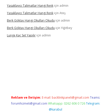
Yasaklayıcı Talimatlar Hangi Renk
için
admin
Yasaklayıcı Talimatlar Hangi Renk
için
Ateş
Berk Göktaş Hangi Okulları Okudu
için
admin
Berk Göktaş Hangi Okulları Okudu
için
Yiğitbey
Lunge Kaç Set Yapılır
için
admin
s
Reklam ve İletişim:
E-mail:
backlinkpaneli@gmail.com
Teams:
forumhizmeti@gmail.com
Whatsapp: 0262 606 0 726
Telegram:
@karabul