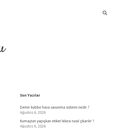
u
Sidebar
Son Yazılar
grand opera bahis
Demir kubbe hava savunma sistemi nedir ?
Ağustos 6, 2026
Kumaştan yapışkan etiket lekesi nasıl çıkarılır ?
Ağustos 6, 2026