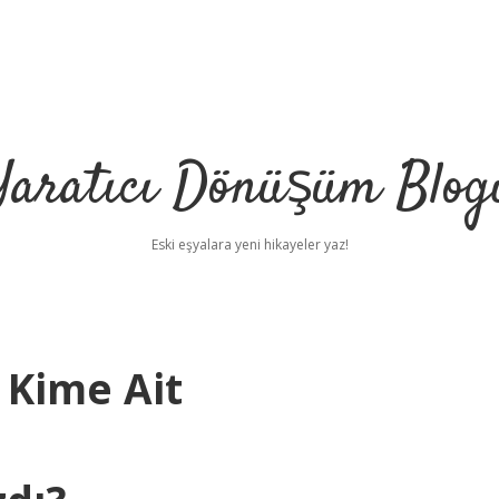
Yaratıcı Dönüşüm Blog
Eski eşyalara yeni hikayeler yaz!
 Kime Ait