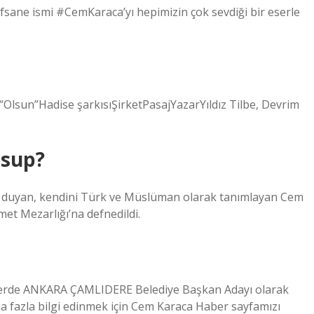
sane ismi #CemKaraca’yı hepimizin çok sevdiği bir eserle
Olsun”Hadise şarkısıŞirketPasajYazarYıldız Tilbe, Devrim
nsup?
ilgi duyan, kendini Türk ve Müslüman olarak tanımlayan Cem
met Mezarlığı’na defnedildi.
mlerde ANKARA ÇAMLIDERE Belediye Başkan Adayı olarak
ha fazla bilgi edinmek için Cem Karaca Haber sayfamızı