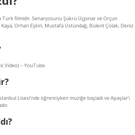
zdı?
ı Türk filmidir. Senaryosunu Şükrü Üçpınar ve Orçun
al Kaya, Orhan Eşkin, Mustafa Üstündağ, Bülent Çolak, Deniz
?
ric Video) – YouTube.
ir?
stanbul Lisesi’nde öğrenciyken müziğe başladı ve Apaşlar’ı
dır.
dı?