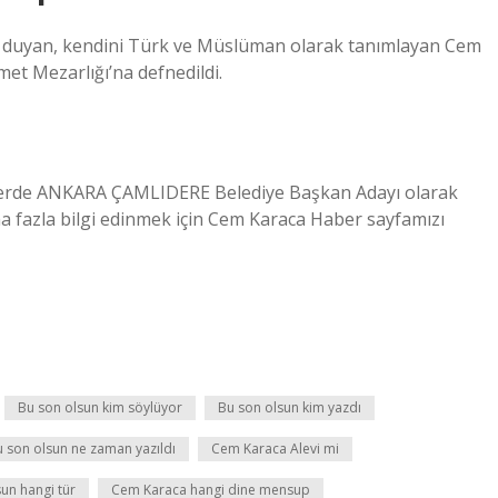
ilgi duyan, kendini Türk ve Müslüman olarak tanımlayan Cem
met Mezarlığı’na defnedildi.
mlerde ANKARA ÇAMLIDERE Belediye Başkan Adayı olarak
ha fazla bilgi edinmek için Cem Karaca Haber sayfamızı
Bu son olsun kim söylüyor
Bu son olsun kim yazdı
 son olsun ne zaman yazıldı
Cem Karaca Alevi mi
un hangi tür
Cem Karaca hangi dine mensup