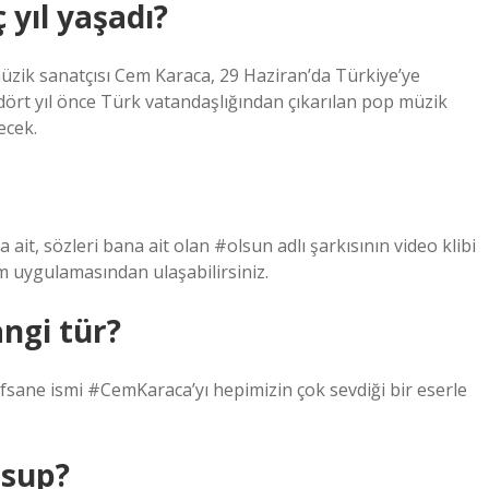
yıl yaşadı?
üzik sanatçısı Cem Karaca, 29 Haziran’da Türkiye’ye
dört yıl önce Türk vatandaşlığından çıkarılan pop müzik
ecek.
ait, sözleri bana ait olan #olsun adlı şarkısının video klibi
m uygulamasından ulaşabilirsiniz.
ngi tür?
sane ismi #CemKaraca’yı hepimizin çok sevdiği bir eserle
nsup?