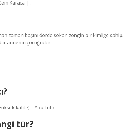
Cem Karaca | .
man zaman başını derde sokan zengin bir kimliğe sahip.
 bir annenin çocuğudur.
ı?
yüksek kalite) – YouTube.
ngi tür?