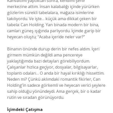
Kahvaltımı yaptıktan sonra, kendimi şehir
merkezine attım. İnsan kalabalığı içinde yürürken
gözlerim sürekli tabelalara, mağaza isimlerine
takılıyordu. Ve işte… küçük ama dikkat çeken bir
tabela: Can Holding. Yan binada modern bir bina,
camları güneş ışığında parlıyordu. İçimde garip bir
heyecan oluştu; “Acaba içeride neler var?”
Binanın önünde durup derin bir nefes aldım. İçeri
girmem mümkün değildi ama pencereye
yaklaştığımda bazı detayları görebiliyordum.
Çalışanlar hızlıca geçiyor, dosyalar, bilgisayarlar,
toplantı odaları… O anda bir hayal kırıklığı hissettim.
Neden mi? Çünkü aklımdaki romantik fikirler, Can
Holding’in sadece görkemli ve heyecan verici şeylere
sahip olduğu yönündeydi. Ama gerçek, bir o kadar
rutin ve sıradan görünüyordu.
İçimdeki Çatışma