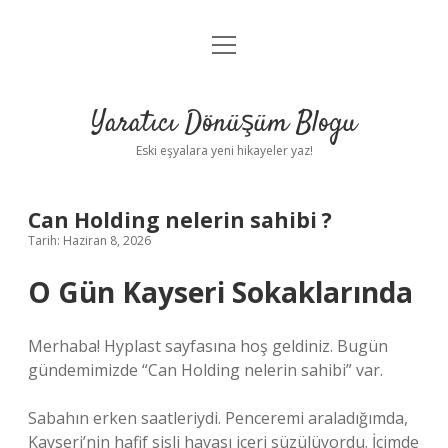
menüyü
Anasayfa
aç
Gizlilik Politikası
Yaratıcı Dönüşüm Blogu
Yasal Uyarı
Eski eşyalara yeni hikayeler yaz!
Hakkımızda
Can Holding nelerin sahibi ?
Tarih: Haziran 8, 2026
O Gün Kayseri Sokaklarında
Merhaba! Hyplast sayfasına hoş geldiniz. Bugün
gündemimizde “Can Holding nelerin sahibi” var.
Sabahın erken saatleriydi. Penceremi araladığımda,
Kayseri’nin hafif sisli havası içeri süzülüyordu. İçimde