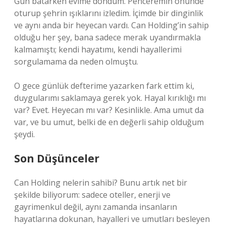
Gün batarken evime döndüm. Penceremin önünde
oturup şehrin ışıklarını izledim. İçimde bir dinginlik
ve aynı anda bir heyecan vardı. Can Holding’in sahip
olduğu her şey, bana sadece merak uyandırmakla
kalmamıştı; kendi hayatımı, kendi hayallerimi
sorgulamama da neden olmuştu.
O gece günlük defterime yazarken fark ettim ki,
duygularımı saklamaya gerek yok. Hayal kırıklığı mı
var? Evet. Heyecan mı var? Kesinlikle. Ama umut da
var, ve bu umut, belki de en değerli sahip olduğum
şeydi.
Son Düşünceler
Can Holding nelerin sahibi? Bunu artık net bir
şekilde biliyorum: sadece oteller, enerji ve
gayrimenkul değil, aynı zamanda insanların
hayatlarına dokunan, hayalleri ve umutları besleyen