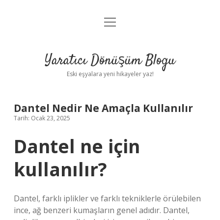
menüyü
Anasayfa
aç
Gizlilik Politikası
Yaratıcı Dönüşüm Blogu
Yasal Uyarı
Eski eşyalara yeni hikayeler yaz!
Hakkımızda
Dantel Nedir Ne Amaçla Kullanılır
Tarih: Ocak 23, 2025
Dantel ne için
kullanılır?
Dantel, farklı iplikler ve farklı tekniklerle örülebilen
ince, ağ benzeri kumaşların genel adıdır. Dantel,