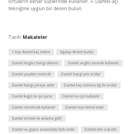
örtülerin kenar süslerinde kullanılır. ➢ Dantel-açı
tekniğine uygun bir desen bulun.
Tarih:
Makaleler
1 top dantel kaç metre
Ağdayı ilk kim buldu
Dantel Anglez hangi ülkenin
Dantel anglez nerede kullanılır
Dantel çeşitleri nelerdir
Dantel hangi iple örülür
Dantel hangi yöreye aittir
Dantel kaç numara tığ ile örülür
Dantel kağıt ne işe yarar
Dantel ne için kullanılır
Dantel nerelerde kullanılır
Dantel neyi temsil eder
Dantel örmek ne anlama gelir
Dantel ve güpür arasındaki fark nedir
Danteli kim icat etti