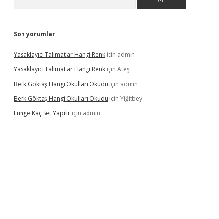
Son yorumlar
Yasaklayıcı Talimatlar Hangi Renk
için
admin
Yasaklayıcı Talimatlar Hangi Renk
için
Ateş
Berk Göktaş Hangi Okulları Okudu
için
admin
Berk Göktaş Hangi Okulları Okudu
için
Yiğitbey
Lunge Kaç Set Yapılır
için
admin
rand opera bahis