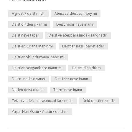
Agnostik deist midir
Ateist ve deist aynı şey mi
Deist dinden çıkar mı
Deist nedir neye inanır
Deist neye tapar
Deist ve ateist arasındaki fark nedir
Deistler Kurana inanır mı
Deistler nasıl ibadet eder
Deistler öbür dünyaya inanır mı
Deistler peygambere inanır mı
Deizm dinsizlik mi
Deizm nedir diyanet
Dinsizler neye inanır
Neden deist olunur
Teizm neye inanır
Teizm ve deizm arasındaki fark nedir
Ünlü deistler kimdir
Yaşar Nuri Öztürk Atatürk deist mi