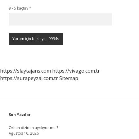
9 - 5 kaçtır?
*
https://slaytajans.com
https://vivago.com.tr
https://surapeyzaj.com.tr
Sitemap
Sidebar
Son Yazılar
Orhan diziden ayrılıyor mu ?
Ağustos 10, 2026