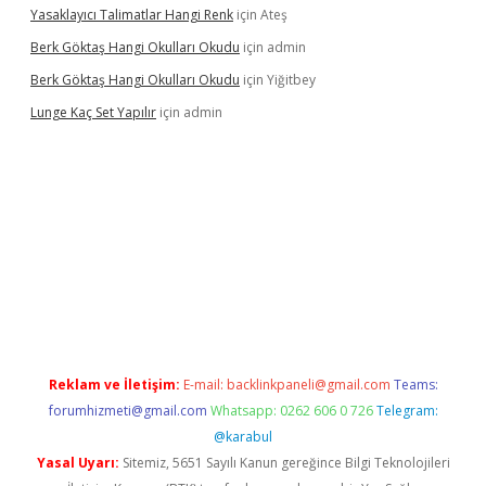
Yasaklayıcı Talimatlar Hangi Renk
için
Ateş
Berk Göktaş Hangi Okulları Okudu
için
admin
Berk Göktaş Hangi Okulları Okudu
için
Yiğitbey
Lunge Kaç Set Yapılır
için
admin
nd opera bahis
Reklam ve İletişim:
E-mail:
backlinkpaneli@gmail.com
Teams:
forumhizmeti@gmail.com
Whatsapp: 0262 606 0 726
Telegram:
@karabul
Yasal Uyarı:
Sitemiz, 5651 Sayılı Kanun gereğince Bilgi Teknolojileri