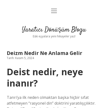
menüyü
Anasayfa
aç
Gizlilik Politikası
Yaratıcı Dönüşüm Blogu
Yasal Uyarı
Eski eşyalara yeni hikayeler yaz!
Hakkımızda
Deizm Nedir Ne Anlama Gelir
Tarih: Kasım 5, 2024
Deist nedir, neye
inanır?
Tanrı’ya ilk neden olmaktan başka hiçbir sıfat
atfetmeyen “rasyonel din” doktrini yaratılışçılıktır.