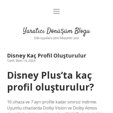
menüyü
Anasayfa
aç
Gizlilik Politikası
Yaratıcı Dönüşüm Blogu
Yasal Uyarı
Eski eşyalara yeni hikayeler yaz!
Hakkımızda
Disney Kaç Profil Oluşturulur
Tarih: Ekim 14, 2024
Disney Plus’ta kaç
profil oluşturulur?
10 cihaza ve 7 ayrı profile kadar sınırsız indirme.
Uyumlu cihazlarda Dolby Vision ve Dolby Atmos