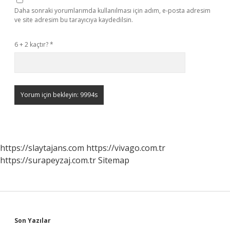
Daha sonraki yorumlarımda kullanılması için adım, e-posta adresim
ve site adresim bu tarayıcıya kaydedilsin.
6 + 2 kaçtır?
*
https://slaytajans.com
https://vivago.com.tr
https://surapeyzaj.com.tr
Sitemap
Sidebar
Son Yazılar