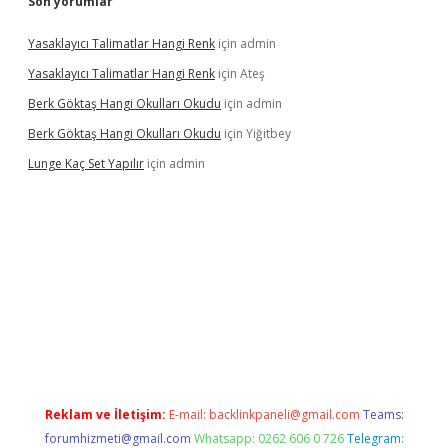
Son yorumlar
Yasaklayıcı Talimatlar Hangi Renk
için
admin
Yasaklayıcı Talimatlar Hangi Renk
için
Ateş
Berk Göktaş Hangi Okulları Okudu
için
admin
Berk Göktaş Hangi Okulları Okudu
için
Yiğitbey
Lunge Kaç Set Yapılır
için
admin
rand opera bahis
Reklam ve İletişim:
E-mail:
backlinkpaneli@gmail.com
Teams:
forumhizmeti@gmail.com
Whatsapp: 0262 606 0 726
Telegram: