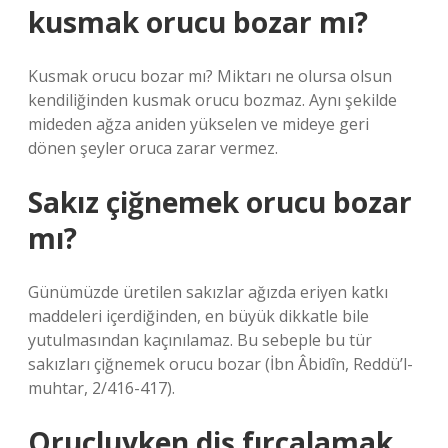
kusmak orucu bozar mı?
Kusmak orucu bozar mı? Miktarı ne olursa olsun
kendiliğinden kusmak orucu bozmaz. Aynı şekilde
mideden ağza aniden yükselen ve mideye geri
dönen şeyler oruca zarar vermez.
Sakız çiğnemek orucu bozar
mı?
Günümüzde üretilen sakızlar ağızda eriyen katkı
maddeleri içerdiğinden, en büyük dikkatle bile
yutulmasından kaçınılamaz. Bu sebeple bu tür
sakızları çiğnemek orucu bozar (İbn Âbidîn, Reddü’l-
muhtar, 2/416-417).
Oruçluyken diş fırçalamak