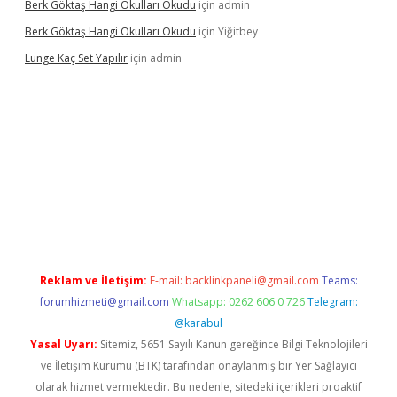
Berk Göktaş Hangi Okulları Okudu
için
admin
Berk Göktaş Hangi Okulları Okudu
için
Yiğitbey
Lunge Kaç Set Yapılır
için
admin
grand opera bahis
Reklam ve İletişim:
E-mail:
backlinkpaneli@gmail.com
Teams:
forumhizmeti@gmail.com
Whatsapp: 0262 606 0 726
Telegram:
@karabul
Yasal Uyarı:
Sitemiz, 5651 Sayılı Kanun gereğince Bilgi Teknolojileri
ve İletişim Kurumu (BTK) tarafından onaylanmış bir Yer Sağlayıcı
olarak hizmet vermektedir. Bu nedenle, sitedeki içerikleri proaktif