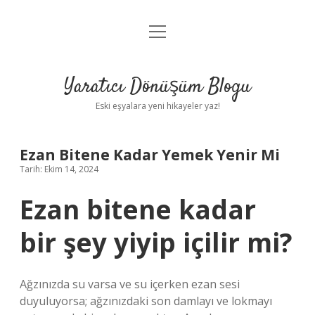
menüyü
Anasayfa
aç
Gizlilik Politikası
Yaratıcı Dönüşüm Blogu
Yasal Uyarı
Eski eşyalara yeni hikayeler yaz!
Hakkımızda
Ezan Bitene Kadar Yemek Yenir Mi
Tarih: Ekim 14, 2024
Ezan bitene kadar
bir şey yiyip içilir mi?
Ağzınızda su varsa ve su içerken ezan sesi
duyuluyorsa; ağzınızdaki son damlayı ve lokmayı