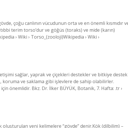
övde, çoğu canlının vücudunun orta ve en önemli kısmıdır v
 tıbbi terim torso’dur ve göğüs (toraks) ve mide (karın)
pedia › Wiki › Torso_(zooloji)Wikipedia › Wiki ›
etişimi sağlar, yaprak ve çiçekleri destekler ve bitkiye destek
 koruma ve saklama gibi işlevlere de sahip olabilirler.
n önemlidir. Bkz. Dr. İlker BÜYÜK, Botanik, 7. Hafta: .tr ›
k oluşturulan yeni kelimelere “gövde” denir.Kök (dilbilim) –