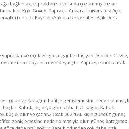
oprağa bağlamak, topraktan su ve suda çözünmüş tuzları
armaktır. Kök, Gövde, Yaprak – Ankara Üniversitesi Açık
ryalleri › mod › Kaynak ›Ankara Üniversitesi Açık Ders
 yapraklar ve çiçekler gibi organları taşıyan kısmıdır. Gövde,
evrim süreci boyunca evrimleşmiştir. Yaprak, ikincil olarak
tması, odun ve kabuğun hafifçe genişlemesine neden olmasıyl
başlar. Kabuk, dışarıya göre daha hızlı soğur. Kabuk
ok küçük olur ve çatlar.2 Ocak 2022Bu, kışın gündüz güneş
afifçe genişlemesine neden olmasıyla olur; güneş battığında
a göre daha hızlı soğur. Kabuk odundan çok daha hızlı