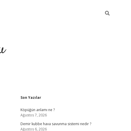
u
Sidebar
Son Yazılar
grand opera bahis
Köpüğün anlamı ne ?
Ağustos 7, 2026
Demir kubbe hava savunma sistemi nedir ?
Ağustos 6, 2026