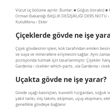
Vücut üç bölüme ayrılır. Bunlar; ■ Göğüs (toraks) 
Orman Bakanlığı BAŞLIK DEĞİŞİKLİĞİ DERS NOTU ›
KutuMenu › Ekler
Çiçeklerde gövde ne işe yar
Çiçek gövdesinin işlevi, kök tarafından emilen besin
ve suya ve minerallere erişmesini sağlar. Aynı zama
pozisyonda tutmak için tasarlanmıştır. Çiçekler hang
Gardenia › cicekler-which-parts…via Gardenia › cice
Uçakta gövde ne işe yarar?
Gövde uçağı basınçtan, kuvvetli rüzgardan, soğuk ve 
yakıt tankı, iniş takımı, ekipman, uçuş ekipmanı, elek
genellikle gövdeye bağlanır.