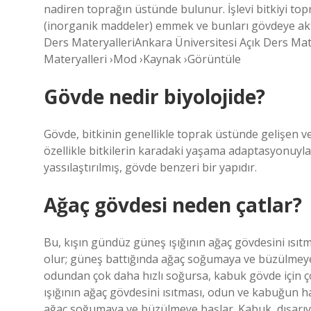
nadiren toprağın üstünde bulunur. İşlevi bitkiyi t
(inorganik maddeler) emmek ve bunları gövdeye akt
Ders MateryalleriAnkara Üniversitesi Açık Ders Mate
Materyalleri ›Mod ›Kaynak ›Görüntüle
Gövde nedir biyolojide?
Gövde, bitkinin genellikle toprak üstünde gelişen ve
özellikle bitkilerin karadaki yaşama adaptasyonuyla 
yassılaştırılmış, gövde benzeri bir yapıdır.
Ağaç gövdesi neden çatlar?
Bu, kışın gündüz güneş ışığının ağaç gövdesini ısı
olur; güneş battığında ağaç soğumaya ve büzülmeye 
odundan çok daha hızlı soğursa, kabuk gövde için ç
ışığının ağaç gövdesini ısıtması, odun ve kabuğun h
ağaç soğumaya ve büzülmeye başlar. Kabuk, dışarıy