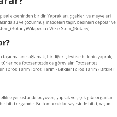
arar?
apısal ekseninden biridir. Yaprakları, çiçekleri ve meyveleri
asında su ve çözünmüş maddeleri taşır, besinleri depolar ve
› Stem_(Botany)Wikipedia › Wiki › Stem_(Botany)
ar?
n taşınmasını sağlamak, bir diğer işlevi ise bitkinin yaprak,
ki türlerinde fotosentezde de görev alır. Fotosentez
rdır Toros TarımToros Tarım › BitkilerToros Tarım › Bitkiler
enellikle yer üstünde büyüyen, yaprak ve çiçek gibi organlar
bir bitki organıdır. Bu tomurcuklar sayesinde bitki, yaşamı