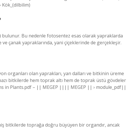
› Kök_(dilbilim)
?
i) bulunur. Bu nedenle fotosentez esas olarak yapraklarda
e ve çanak yapraklarında, yani çiçeklerinde de gerçekleşir.
on organları olan yaprakları, yan dalları ve bitkinin üreme
bazı bitkilerde hem toprak altı hem de toprak üstü gövdeler
rgans in Plants.pdf – || MEGEP |||| MEGEP || › module_pdf||
iş bitkilerde toprağa doğru büyüyen bir organdır, ancak