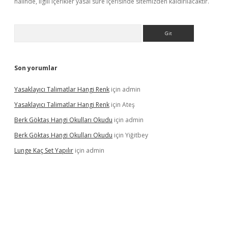
halinde, ilgili içerikler yasal süre içerisinde sitemizden kaldırılacaktır.
Arama
Son yorumlar
Yasaklayıcı Talimatlar Hangi Renk
için
admin
Yasaklayıcı Talimatlar Hangi Renk
için
Ateş
Berk Göktaş Hangi Okulları Okudu
için
admin
Berk Göktaş Hangi Okulları Okudu
için
Yiğitbey
Lunge Kaç Set Yapılır
için
admin