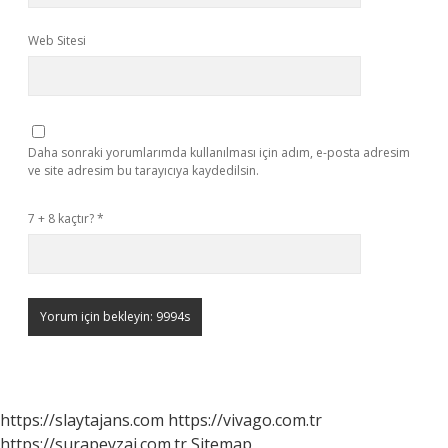
Web Sitesi
Daha sonraki yorumlarımda kullanılması için adım, e-posta adresim
ve site adresim bu tarayıcıya kaydedilsin.
7 + 8 kaçtır?
*
https://slaytajans.com
https://vivago.com.tr
https://surapeyzaj.com.tr
Sitemap