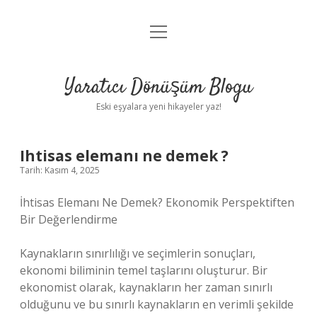
menüyü
Anasayfa
aç
Gizlilik Politikası
Yaratıcı Dönüşüm Blogu
Yasal Uyarı
Eski eşyalara yeni hikayeler yaz!
Hakkımızda
Ihtisas elemanı ne demek ?
Tarih: Kasım 4, 2025
İhtisas Elemanı Ne Demek? Ekonomik Perspektiften
Bir Değerlendirme
Kaynakların sınırlılığı ve seçimlerin sonuçları,
ekonomi biliminin temel taşlarını oluşturur. Bir
ekonomist olarak, kaynakların her zaman sınırlı
olduğunu ve bu sınırlı kaynakların en verimli şekilde