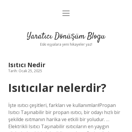
menüyü
Anasayfa
aç
Gizlilik Politikası
Yaratıcı Dönüşüm Blogu
Yasal Uyarı
Eski eşyalara yeni hikayeler yaz!
Hakkımızda
Isıtıcı Nedir
Tarih: Ocak 25, 2025
Isıtıcılar nelerdir?
İşte ısıtıcı çeşitleri, farkları ve kullanımları!Propan
Isıtıcı Taşınabilir bir propan ısıtıcı, bir odayı hızlı bir
şekilde ısıtmanın harika ve etkili bir yoludur. …
Elektrikli Isıtıcı Taşınabilir ısıtıcıların en yaygın