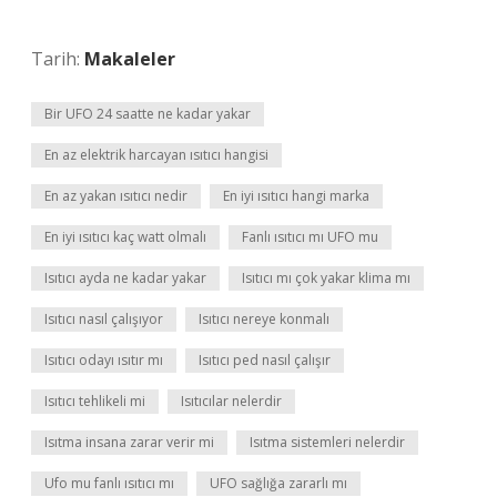
Tarih:
Makaleler
Bir UFO 24 saatte ne kadar yakar
En az elektrik harcayan ısıtıcı hangisi
En az yakan ısıtıcı nedir
En iyi ısıtıcı hangi marka
En iyi ısıtıcı kaç watt olmalı
Fanlı ısıtıcı mı UFO mu
Isıtıcı ayda ne kadar yakar
Isıtıcı mı çok yakar klima mı
Isıtıcı nasıl çalışıyor
Isıtıcı nereye konmalı
Isıtıcı odayı ısıtır mı
Isıtıcı ped nasıl çalışır
Isıtıcı tehlikeli mi
Isıtıcılar nelerdir
Isıtma insana zarar verir mi
Isıtma sistemleri nelerdir
Ufo mu fanlı ısıtıcı mı
UFO sağlığa zararlı mı