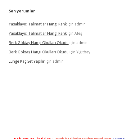
Son yorumlar
Yasaklayıcı Talimatlar Hangi Renk
için
admin
Yasaklayıcı Talimatlar Hangi Renk
için
Ateş
Berk Göktaş Hangi Okulları Okudu
için
admin
Berk Göktaş Hangi Okulları Okudu
için
Yiğitbey
Lunge Kaç Set Yapılır
için
admin
rand opera bahis