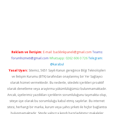
nd opera bahis
Reklam ve İletişim:
E-mail:
backlinkpaneli@gmail.com
Teams:
forumhizmeti@gmail.com
Whatsapp: 0262 606 0 726
Telegram:
@karabul
Yasal Uyarı:
Sitemiz, 5651 Sayılı Kanun gereğince Bilgi Teknolojileri
ve İletişim Kurumu (BTK) tarafından onaylanmış bir Yer Sağlayıcı
olarak hizmet vermektedir. Bu nedenle, sitedeki içerikleri proaktif
olarak denetleme veya araştırma yükümlülüğümüz bulunmamaktadır.
Ancak, üyelerimiz yazdıkları içeriklerin sorumluluğunu taşımakta olup,
siteye üye olarak bu sorumluluğu kabul etmiş sayılırlar. Bu internet
sitesi, herhangi bir marka, kurum veya şahıs şirketi ile hiçbir bağlantısı
bulunmamaktadır. Sitede yalnızca kendi hazırladığımız makaleler