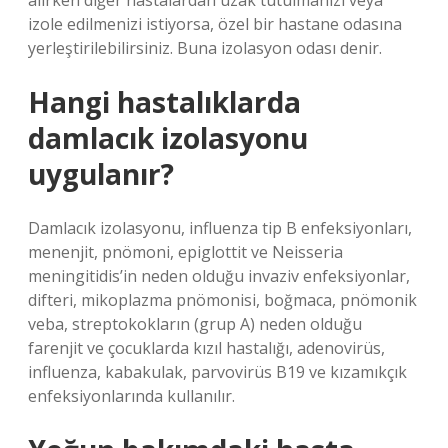
alırken diğer hastalardan uzak tutulmanızı veya
izole edilmenizi istiyorsa, özel bir hastane odasına
yerleştirilebilirsiniz. Buna izolasyon odası denir.
Hangi hastalıklarda
damlacık izolasyonu
uygulanır?
Damlacık izolasyonu, influenza tip B enfeksiyonları,
menenjit, pnömoni, epiglottit ve Neisseria
meningitidis’in neden olduğu invaziv enfeksiyonlar,
difteri, mikoplazma pnömonisi, boğmaca, pnömonik
veba, streptokokların (grup A) neden olduğu
farenjit ve çocuklarda kızıl hastalığı, adenovirüs,
influenza, kabakulak, parvovirüs B19 ve kızamıkçık
enfeksiyonlarında kullanılır.