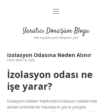
menüyü
Anasayfa
aç
Gizlilik Politikası
Yaratıcı Dönüşüm Blogu
Yasal Uyarı
Eski eşyalara yeni hikayeler yaz!
Hakkımızda
Izolasyon Odasına Neden Alınır
Tarih: Mart 18, 2025
İzolasyon odası ne
işe yarar?
İzolasyon odaları hakkında İzolasyon odalarında
alınan önlemlerle; hastaların çevre yoluyla