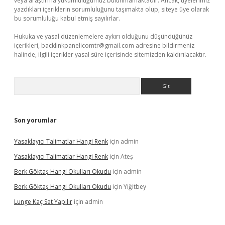
veya araştırma yükümlülüğümüz bulunmamaktadır. Ancak, üyelerimiz
yazdıkları içeriklerin sorumluluğunu taşımakta olup, siteye üye olarak
bu sorumluluğu kabul etmiş sayılırlar.
Hukuka ve yasal düzenlemelere aykırı olduğunu düşündüğünüz
içerikleri,
backlinkpanelicomtr@gmail.com
adresine bildirmeniz
halinde, ilgili içerikler yasal süre içerisinde sitemizden kaldırılacaktır.
Arama
Son yorumlar
Yasaklayıcı Talimatlar Hangi Renk
için
admin
Yasaklayıcı Talimatlar Hangi Renk
için
Ateş
Berk Göktaş Hangi Okulları Okudu
için
admin
Berk Göktaş Hangi Okulları Okudu
için
Yiğitbey
Lunge Kaç Set Yapılır
için
admin