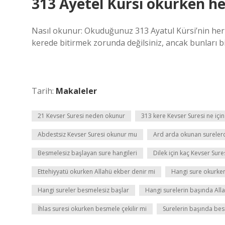
313 Ayetel Kürsi okurken he
Nasıl okunur: Okuduğunuz 313 Ayatul Kürsi’nin her 
kerede bitirmek zorunda değilsiniz, ancak bunları b
Tarih:
Makaleler
21 Kevser Suresi neden okunur
313 kere Kevser Suresi ne içi
Abdestsiz Kevser Suresi okunur mu
Ard arda okunan surelerd
Besmelesiz başlayan sure hangileri
Dilek için kaç Kevser Sur
Ettehiyyatü okurken Allahü ekber denir mi
Hangi sure okurke
Hangi sureler besmelesiz başlar
Hangi surelerin başında All
İhlas suresi okurken besmele çekilir mi
Surelerin başında bes