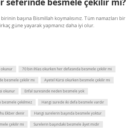
r seferinde besmele çekilir mi?
birinin başına Bismillah koymalısınız. Tüm namazları bir
irkaç güne yayarak yapmanız daha iyi olur.
n okunur
70 bin ihlas okurken her defasında besmele çekilir mi
e besmele çekilir mi
Ayetel Kürsi okurken besmele çekilir mi
esi okunur
Enfal suresinde neden besmele yok
n besmele çekilmez
Hangi surede iki defa besmele vardır
ahu Ekber denir
Hangi surelerin başında besmele yoktur
mele çekilir mi
Surelerin başındaki besmele âyet midir