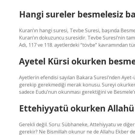
Hangi sureler besmelesiz ba
Kuran’ın hangi suresi, Tevbe Suresi, başında Besm
Kuran’ın dokuzuncu suresidir. Tevbe Suresi’nin tamam
Adı, 117 ve 118. ayetlerdeki “tövbe” kavramından türe
Ayetel Kürsi okurken besmel
Ayetlerin efendisi sayılan Bakara Suresi’nden Aye
gerekip gerekmediği merak konusu. Sureyi okurke
sadece Eudu’nun okunması gerektiğini ve Besmele’nin
Ettehiyyatü okurken Allahü
Gerekli değil. Soru: Sübhaneke, Attehiyyatu ve diğe
gerekir? Ne Bismillah okunur ne de Allahu Ekber de