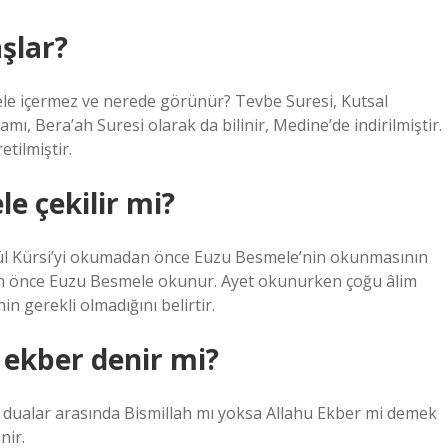
şlar?
ele içermez ve nerede görünür? Tevbe Suresi, Kutsal
ı, Bera’ah Suresi olarak da bilinir, Medine’de indirilmiştir.
tilmiştir.
e çekilir mi?
t-ül Kürsi’yi okumadan önce Euzu Besmele’nin okunmasının
n önce Euzu Besmele okunur. Ayet okunurken çoğu âlim
 gerekli olmadığını belirtir.
 ekber denir mi?
r dualar arasında Bismillah mı yoksa Allahu Ekber mi demek
nir.