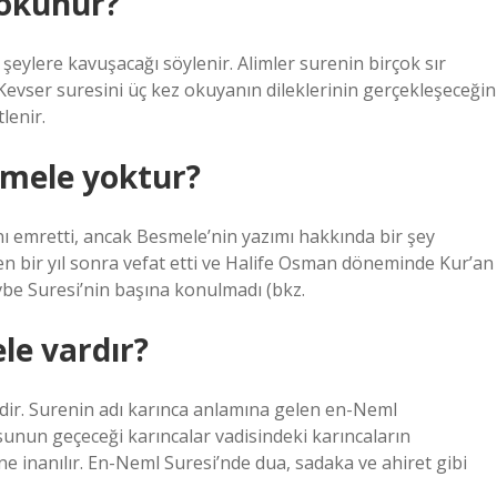
 okunur?
 şeylere kavuşacağı söylenir. Alimler surenin birçok sır
 Kevser suresini üç kez okuyanın dileklerinin gerçekleşeceğin
lenir.
smele yoktur?
ı emretti, ancak Besmele’nin yazımı hakkında bir şey
en bir yıl sonra vefat etti ve Halife Osman döneminde Kur’an
be Suresi’nin başına konulmadı (bkz.
le vardır?
’dir. Surenin adı karınca anlamına gelen en-Neml
sunun geçeceği karıncalar vadisindeki karıncaların
e inanılır. En-Neml Suresi’nde dua, sadaka ve ahiret gibi