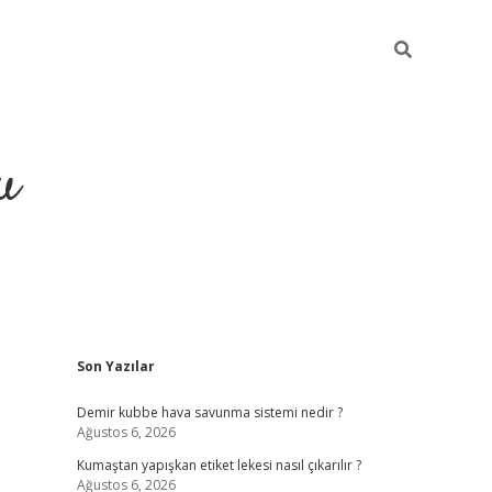
u
Sidebar
Son Yazılar
grand opera bahis
Demir kubbe hava savunma sistemi nedir ?
Ağustos 6, 2026
Kumaştan yapışkan etiket lekesi nasıl çıkarılır ?
Ağustos 6, 2026