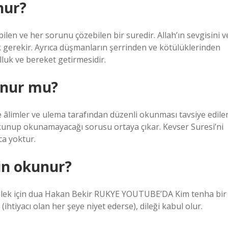
nur?
ilen ve her sorunu çözebilen bir suredir. Allah’ın sevgisini v
 gerekir. Ayrıca düşmanların şerrinden ve kötülüklerinden
olluk ve bereket getirmesidir.
unur mu?
 ve âlimler ve ulema tarafından düzenli okunması tavsiye edile
okunup okunamayacağı sorusu ortaya çıkar. Kevser Suresi’ni
ca yoktur.
çin okunur?
r dilek için dua Hakan Bekir RUKYE YOUTUBE’DA Kim tenha bir
ihtiyacı olan her şeye niyet ederse), dileği kabul olur.