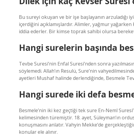
Dilek için kaç Kevser Suresi
Bu sureyi okuyan ve bir işe başlayanın arzuladığı iyi
içerdiğini açıklamışlardır. Alimler, yağmur yağarken
iddia ederler. Bir kimse toprak sahibi olursa bereket
Hangi surelerin başında be
Tevbe Suresi’nin Enfal Suresi’nden sonra yazılmasın
söylemedi. Allah’ın Resulü, Sure’nin vahyedilmesind
ayetleri Mushaf halinde derlendiğinde, Besmele Tev
Hangi surede iki defa besme
Besmele’nin iki kez geçtiği tek sure En-Neml Suresi
kelimesinden türemiştir. 18. ayet, Süleyman’ın ordu
konuşmasını anlatır. Vahyin Mekke’de gerçekleştiğin
konular ele alınır.