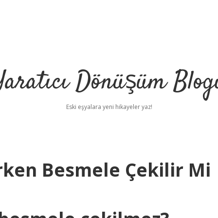
Yaratıcı Dönüşüm Blog
Eski eşyalara yeni hikayeler yaz!
rken Besmele Çekilir Mi