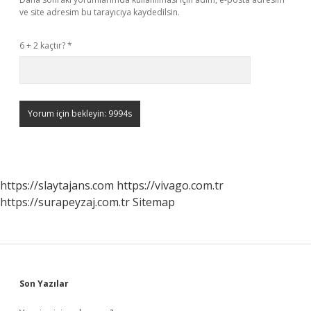
ve site adresim bu tarayıcıya kaydedilsin.
6 + 2 kaçtır?
*
https://slaytajans.com
https://vivago.com.tr
https://surapeyzaj.com.tr
Sitemap
Sidebar
Son Yazılar