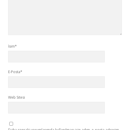
İsim*
E-Posta*
Web Sitesi
Daha sonraki yorumlarımda kullanılması için adım, e-posta adresim