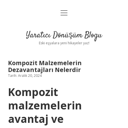
menüyü
Anasayfa
aç
Gizlilik Politikası
Yaratıcı Dönüşüm Blogu
Yasal Uyarı
Eski eşyalara yeni hikayeler yaz!
Hakkımızda
Kompozit Malzemelerin
Dezavantajları Nelerdir
Tarih: Aralık 20, 2024
Kompozit
malzemelerin
avantaj ve