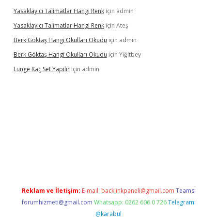
Yasaklayıcı Talimatlar Hangi Renk
için
admin
Yasaklayıcı Talimatlar Hangi Renk
için
Ateş
Berk Göktaş Hangi Okulları Okudu
için
admin
Berk Göktaş Hangi Okulları Okudu
için
Yiğitbey
Lunge Kaç Set Yapılır
için
admin
rand opera bahis
Reklam ve İletişim:
E-mail:
backlinkpaneli@gmail.com
Teams:
forumhizmeti@gmail.com
Whatsapp: 0262 606 0 726
Telegram:
@karabul