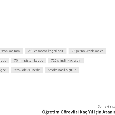
piston kaç mm
250 cc motor kaç silindir
26 perno krank kaç cc
aç cc
70mm piston kaç cc
725 silindir kaç ccdir
aç cc
Strok ölçüsü nedir
Stroke nasıl ölçülür
Sonraki Yaz
Öğretim Görevlisi Kaç Yıl Için Atanı