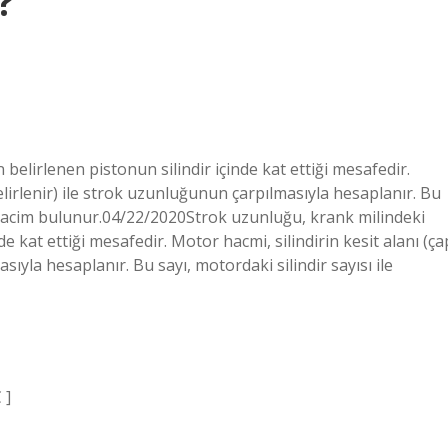
?
belirlenen pistonun silindir içinde kat ettiği mesafedir.
elirlenir) ile strok uzunluğunun çarpılmasıyla hesaplanır. Bu
am hacim bulunur.04/22/2020Strok uzunluğu, krank milindeki
e kat ettiği mesafedir. Motor hacmi, silindirin kesit alanı (ça
sıyla hesaplanır. Bu sayı, motordaki silindir sayısı ile
 ]