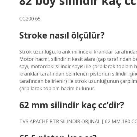
82 boy silindir kaç cc
CG200 65.
Stroke nasıl ölçülür?
Strok uzunluğu, krank milindeki kranklar tarafından 
Motor hacmi, silindirin kesit alanı (çap tarafından b
sayı, motordaki silindir sayısı ile çarpılarak topl
kranklar tarafından belirlenen pistonun silindir içind
tarafından belirlenir) ile strok uzunluğunun çarpılma
çarpılarak toplam hacim bulunur.
62 mm silindir kaç cc’dir?
TVS APACHE RTR SİLİNDİR ORJİNAL [ 62 MM 180 CC