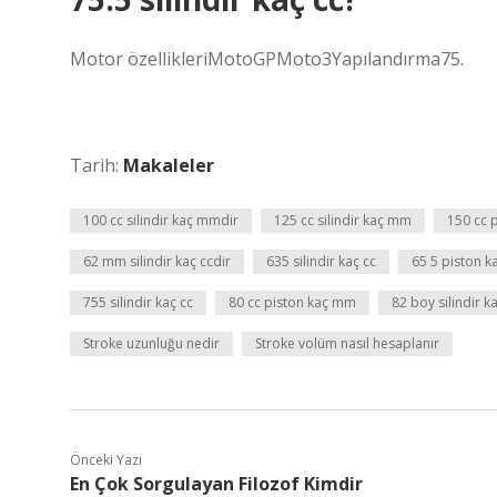
Motor özellikleriMotoGPMoto3Yapılandırma75.
Tarih:
Makaleler
100 cc silindir kaç mmdir
125 cc silindir kaç mm
150 cc 
62 mm silindir kaç ccdir
635 silindir kaç cc
65 5 piston k
755 silindir kaç cc
80 cc piston kaç mm
82 boy silindir k
Stroke uzunluğu nedir
Stroke volüm nasıl hesaplanır
Önceki Yazı
En Çok Sorgulayan Filozof Kimdir