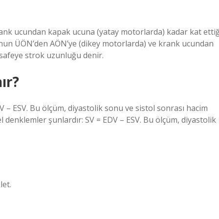
nk ucundan kapak ucuna (yatay motorlarda) kadar kat ettiğ
onun ÜÖN’den AÖN’ye (dikey motorlarda) ve krank ucundan
safeye strok uzunluğu denir.
ır?
V – ESV. Bu ölçüm, diyastolik sonu ve sistol sonrası hacim
l denklemler şunlardır: SV = EDV – ESV. Bu ölçüm, diyastolik
let.