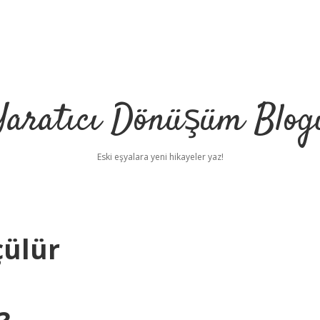
Yaratıcı Dönüşüm Blog
Eski eşyalara yeni hikayeler yaz!
çülür