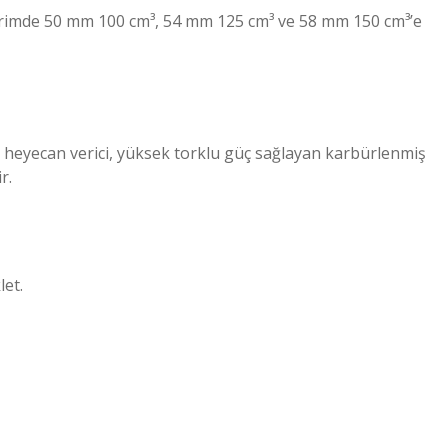
rimde 50 mm 100 cm³, 54 mm 125 cm³ ve 58 mm 150 cm³’e
or, heyecan verici, yüksek torklu güç sağlayan karbürlenmiş
r.
let.