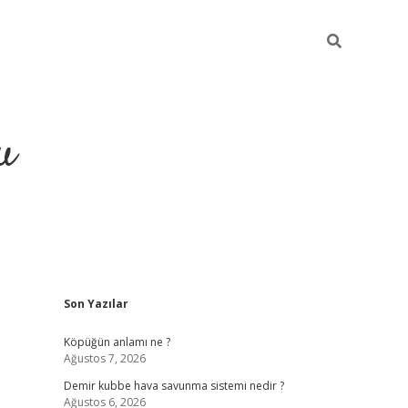
u
Sidebar
Son Yazılar
grand opera bahis
Köpüğün anlamı ne ?
Ağustos 7, 2026
Demir kubbe hava savunma sistemi nedir ?
Ağustos 6, 2026