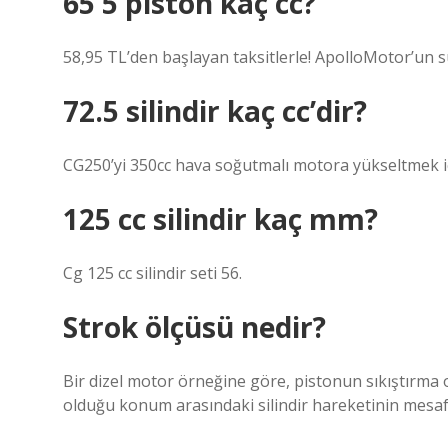
65 5 piston kaç cc?
58,95 TL’den başlayan taksitlerle! ApolloMotor’un s
72.5 silindir kaç cc’dir?
CG250’yi 350cc hava soğutmalı motora yükseltmek için 
125 cc silindir kaç mm?
Cg 125 cc silindir seti 56.
Strok ölçüsü nedir?
Bir dizel motor örneğine göre, pistonun sıkıştırma 
olduğu konum arasındaki silindir hareketinin mesaf