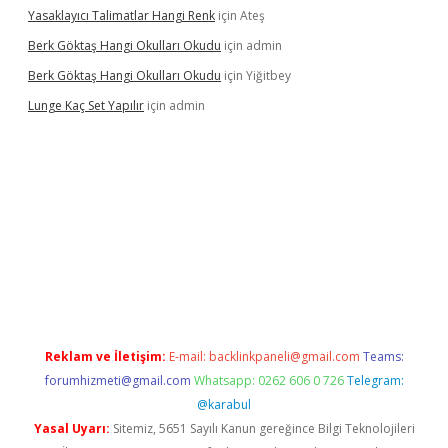
Yasaklayıcı Talimatlar Hangi Renk
için
Ateş
Berk Göktaş Hangi Okulları Okudu
için
admin
Berk Göktaş Hangi Okulları Okudu
için
Yiğitbey
Lunge Kaç Set Yapılır
için
admin
nd opera bahis
Reklam ve İletişim:
E-mail:
backlinkpaneli@gmail.com
Teams:
forumhizmeti@gmail.com
Whatsapp: 0262 606 0 726
Telegram:
@karabul
Yasal Uyarı:
Sitemiz, 5651 Sayılı Kanun gereğince Bilgi Teknolojileri