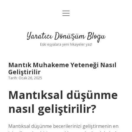
menüyü
Anasayfa
aç
Gizlilik Politikası
Yaratıcı Dönüşüm Blogu
Yasal Uyarı
Eski eşyalara yeni hikayeler yaz!
Hakkımızda
Mantık Muhakeme Yeteneği Nasıl
Geliştirilir
Tarih: Ocak 26, 2025
Mantıksal düşünme
nasıl geliştirilir?
Mantıksal düşünme becerilerinizi geliştirmenin en