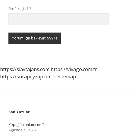
6 + 2 kaçtır?
*
https://slaytajans.com
https://vivago.com.tr
https://surapeyzaj.com.tr
Sitemap
Sidebar
Son Yazılar
Köpüğün anlamı ne ?
Ağustos 7, 2026