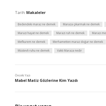
Tarih:
Makaleler
Bedendeki maraz ne demek
Maraza çıkarmak ne demek
Marazi hayat ne demek
Marazi ruh ne demek
Marazı me
Mefkurem ne demek
Merhametten maraz doğar ne demek
Müstevli ruhu ne demek
Vakti Maraza nedir
Önceki Yazı
Mabel Matiz Gözlerine Kim Yazdı