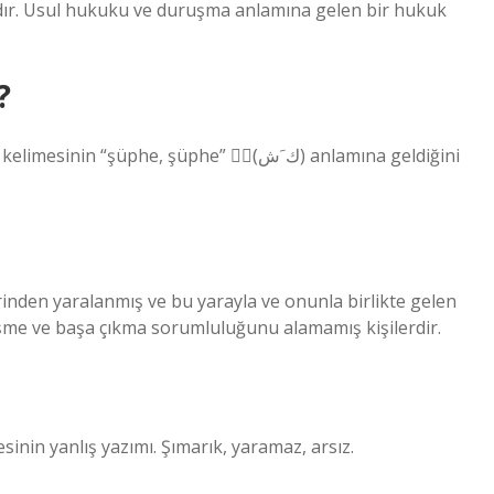
adır. Usul hukuku ve duruşma anlamına gelen bir hukuk
?
şüphe, şüphe” (ٌّك َش) anlamına geldiğini
erinden yaralanmış ve bu yarayla ve onunla birlikte gelen
eşme ve başa çıkma sorumluluğunu alamamış kişilerdir.
inin yanlış yazımı. Şımarık, yaramaz, arsız.