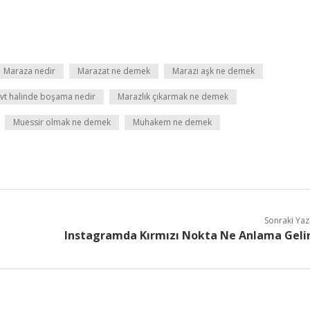
Maraza nedir
Marazat ne demek
Marazi aşk ne demek
vt halinde boşama nedir
Marazlık çıkarmak ne demek
Muessir olmak ne demek
Muhakem ne demek
Sonraki Yaz
Instagramda Kırmızı Nokta Ne Anlama Geli