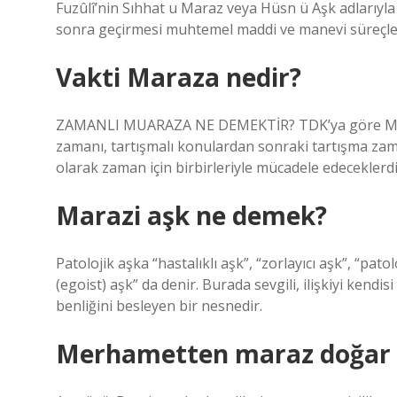
Fuzûlî’nin Sıhhat u Maraz veya Hüsn ü Aşk adlarıyl
sonra geçirmesi muhtemel maddi ve manevi süreçleri s
Vakti Maraza nedir?
ZAMANLI MUARAZA NE DEMEKTİR? TDK’ya göre Muar
zamanı, tartışmalı konulardan sonraki tartışma zama
olarak zaman için birbirleriyle mücadele edeceklerdi
Marazi aşk ne demek?
Patolojik aşka “hastalıklı aşk”, “zorlayıcı aşk”, “patol
(egoist) aşk” da denir. Burada sevgili, ilişkiyi kendi
benliğini besleyen bir nesnedir.
Merhametten maraz doğar