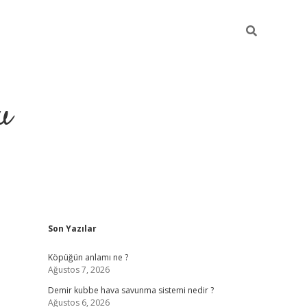
u
Sidebar
Son Yazılar
grand opera bahis
Köpüğün anlamı ne ?
Ağustos 7, 2026
Demir kubbe hava savunma sistemi nedir ?
Ağustos 6, 2026