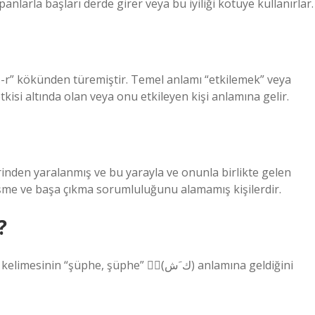
panlarla başları derde girer veya bu iyiliği kötüye kullanırlar.
s-r” kökünden türemiştir. Temel anlamı “etkilemek” veya
tkisi altında olan veya onu etkileyen kişi anlamına gelir.
erinden yaralanmış ve bu yarayla ve onunla birlikte gelen
eşme ve başa çıkma sorumluluğunu alamamış kişilerdir.
?
şüphe, şüphe” (ٌّك َش) anlamına geldiğini