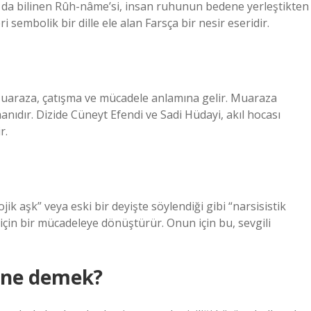
a da bilinen Rûh-nâme’si, insan ruhunun bedene yerleştikten
embolik bir dille ele alan Farsça bir nesir eseridir.
aza, çatışma ve mücadele anlamına gelir. Muaraza
nıdır. Dizide Cüneyt Efendi ve Sadi Hüdayi, akıl hocası
r.
ojik aşk” veya eski bir deyişte söylendiği gibi “narsisistik
si için bir mücadeleye dönüştürür. Onun için bu, sevgili
 ne demek?