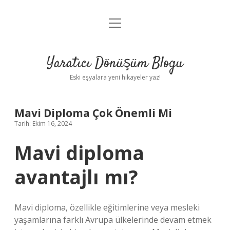
menüyü
Anasayfa
aç
Gizlilik Politikası
Yaratıcı Dönüşüm Blogu
Yasal Uyarı
Eski eşyalara yeni hikayeler yaz!
Hakkımızda
Mavi Diploma Çok Önemli Mi
Tarih: Ekim 16, 2024
Mavi diploma
avantajlı mı?
Mavi diploma, özellikle eğitimlerine veya mesleki
yaşamlarına farklı Avrupa ülkelerinde devam etmek