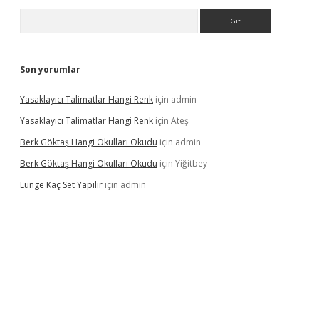
Arama
Son yorumlar
Yasaklayıcı Talimatlar Hangi Renk
için
admin
Yasaklayıcı Talimatlar Hangi Renk
için
Ateş
Berk Göktaş Hangi Okulları Okudu
için
admin
Berk Göktaş Hangi Okulları Okudu
için
Yiğitbey
Lunge Kaç Set Yapılır
için
admin
rand opera bahis