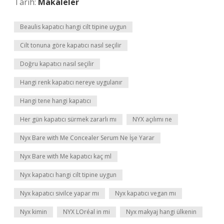
Tarih:
Makaleler
Beaulis kapatıcı hangi cilt tipine uygun
Cilt tonuna göre kapatıcı nasıl seçilir
Doğru kapatıcı nasıl seçilir
Hangi renk kapatıcı nereye uygulanır
Hangi tene hangi kapatıcı
Her gün kapatıcı sürmek zararlı mı
NYX açılımı ne
Nyx Bare with Me Concealer Serum Ne İşe Yarar
Nyx Bare with Me kapatıcı kaç ml
Nyx kapatıcı hangi cilt tipine uygun
Nyx kapatıcı sivilce yapar mı
Nyx kapatıcı vegan mı
Nyx kimin
NYX LOréal in mi
Nyx makyaj hangi ülkenin