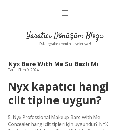
menüyü
Anasayfa
aç
Gizlilik Politikası
Yaratıcı Dönüşüm Blogu
Yasal Uyarı
Eski eşyalara yeni hikayeler yaz!
Hakkımızda
Nyx Bare With Me Su Bazlı Mı
Tarih: Ekim 9, 2024
Nyx kapatıcı hangi
cilt tipine uygun?
5. Nyx Professional Makeup Bare With Me
Concealer hangi cilt tipleri için uygundur? NYX