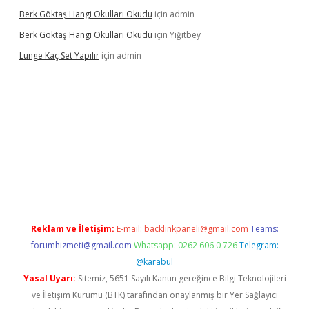
Berk Göktaş Hangi Okulları Okudu
için
admin
Berk Göktaş Hangi Okulları Okudu
için
Yiğitbey
Lunge Kaç Set Yapılır
için
admin
is
Reklam ve İletişim:
E-mail:
backlinkpaneli@gmail.com
Teams:
forumhizmeti@gmail.com
Whatsapp: 0262 606 0 726
Telegram:
@karabul
Yasal Uyarı:
Sitemiz, 5651 Sayılı Kanun gereğince Bilgi Teknolojileri
ve İletişim Kurumu (BTK) tarafından onaylanmış bir Yer Sağlayıcı