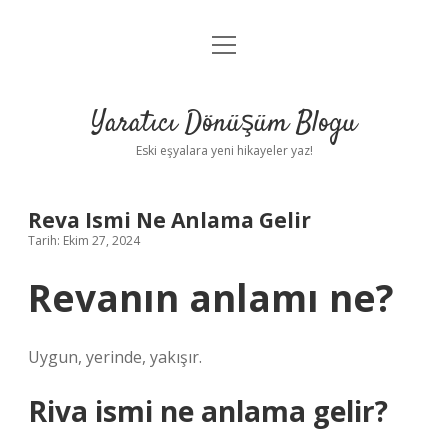
menüyü
Anasayfa
aç
Gizlilik Politikası
Yaratıcı Dönüşüm Blogu
Yasal Uyarı
Eski eşyalara yeni hikayeler yaz!
Hakkımızda
Reva Ismi Ne Anlama Gelir
Tarih: Ekim 27, 2024
Revanın anlamı ne?
Uygun, yerinde, yakışır.
Riva ismi ne anlama gelir?