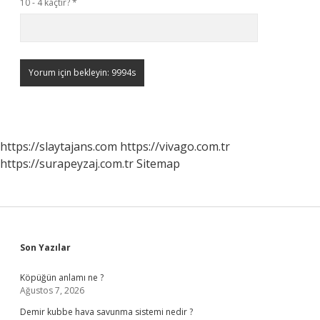
10 - 4 kaçtır?
*
https://slaytajans.com
https://vivago.com.tr
https://surapeyzaj.com.tr
Sitemap
Sidebar
Son Yazılar
Köpüğün anlamı ne ?
Ağustos 7, 2026
Demir kubbe hava savunma sistemi nedir ?