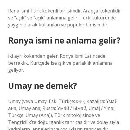
Rana ismi Türk kökenli bir isimdir. Arapça kökenlidir
ve “açık” ve “açık” anlamına gelir. Türk kültüründe
yaygın olarak kullanılan ve popüler bir isimdir.
Ronya ismi ne anlama gelir?
İki ayrı kökenden gelen Ronya ismi Latincede
berraklık, Kürtçede ise ışık ve parlaklık anlamına
geliyor.
Umay ne demek?
Umay (veya Umay; Eski Türkçe: 𐰆𐰢𐰖; Kazakça: Ұмай
aна, Umay ana; Rusça: Ума́й / Ымай, Umáj / Ymaj,
Türkçe: Umay (Ana)), Türk mitolojisinde ve
Tengricilik’te doğurganlık tanrıçasıdır ve dolayısıyla
kadınların, annelerin ve çocukların tanrıçasıdır.