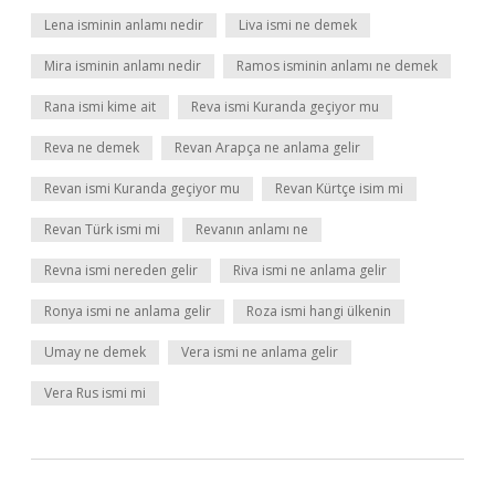
Lena isminin anlamı nedir
Liva ismi ne demek
Mira isminin anlamı nedir
Ramos isminin anlamı ne demek
Rana ismi kime ait
Reva ismi Kuranda geçiyor mu
Reva ne demek
Revan Arapça ne anlama gelir
Revan ismi Kuranda geçiyor mu
Revan Kürtçe isim mi
Revan Türk ismi mi
Revanın anlamı ne
Revna ismi nereden gelir
Riva ismi ne anlama gelir
Ronya ismi ne anlama gelir
Roza ismi hangi ülkenin
Umay ne demek
Vera ismi ne anlama gelir
Vera Rus ismi mi