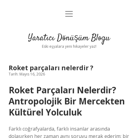
menüyü
Anasayfa
aç
Gizlilik Politikası
Yaratıcı Dönüşüm Blogu
Yasal Uyarı
Eski eşyalara yeni hikayeler yaz!
Hakkımızda
Roket parçaları nelerdir ?
Tarih: Mayıs 16, 2026
Roket Parçaları Nelerdir?
Antropolojik Bir Mercekten
Kültürel Yolculuk
Farklı coğrafyalarda, farklı insanlar arasında
dolaşırken her zaman aynı soruyu merak ederim: bir