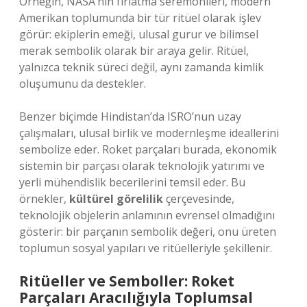
Örneğin, NASA’nın fırlatma seremonileri, modern
Amerikan toplumunda bir tür ritüel olarak işlev
görür: ekiplerin emeği, ulusal gurur ve bilimsel
merak sembolik olarak bir araya gelir. Ritüel,
yalnızca teknik süreci değil, aynı zamanda kimlik
oluşumunu da destekler.
Benzer biçimde Hindistan’da ISRO’nun uzay
çalışmaları, ulusal birlik ve modernleşme ideallerini
sembolize eder. Roket parçaları burada, ekonomik
sistemin bir parçası olarak teknolojik yatırımı ve
yerli mühendislik becerilerini temsil eder. Bu
örnekler,
kültürel görelilik
çerçevesinde,
teknolojik objelerin anlamının evrensel olmadığını
gösterir: bir parçanın sembolik değeri, onu üreten
toplumun sosyal yapıları ve ritüelleriyle şekillenir.
Ritüeller ve Semboller: Roket
Parçaları Aracılığıyla Toplumsal