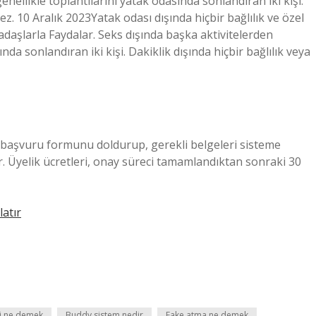
nellikle toplantılarını yatak odasında sonlandıran iki kişi.
ez. 10 Aralık 2023Yatak odası dışında hiçbir bağlılık ve özel
kadaşlarla Faydalar. Seks dışında başka aktivitelerden
da sonlandıran iki kişi. Dakiklik dışında hiçbir bağlılık veya
n başvuru formunu doldurup, gerekli belgeleri sisteme
. Üyelik ücretleri, onay süreci tamamlandıktan sonraki 30
atır
şki ne demek
Buddy sistem nedir
Fake atma ne demek