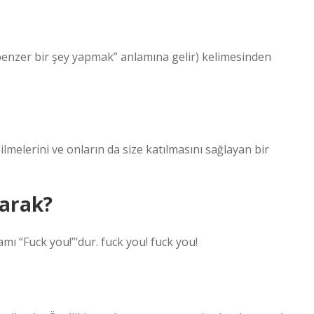
 “benzer bir şey yapmak” anlamına gelir) kelimesinden
ilmelerini ve onların da size katılmasını sağlayan bir
larak?
mı “Fuck you!”‘dur. fuck you! fuck you!