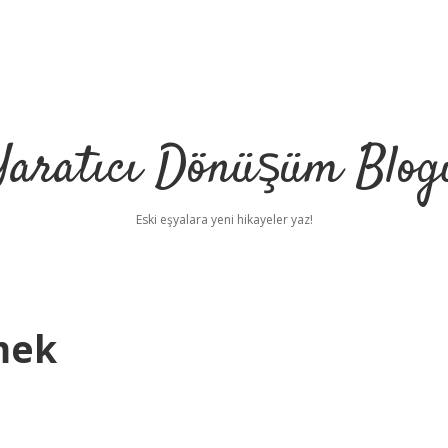
Yaratıcı Dönüşüm Blog
Eski eşyalara yeni hikayeler yaz!
mek