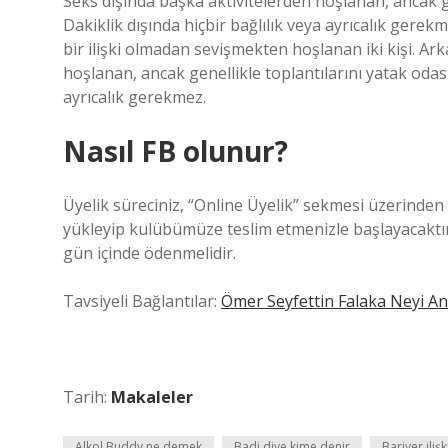
Seks dışında başka aktivitelerden hoşlanan, ancak ge
Dakiklik dışında hiçbir bağlılık veya ayrıcalık gerekm
bir ilişki olmadan sevişmekten hoşlanan iki kişi. Ar
hoşlanan, ancak genellikle toplantılarını yatak odasın
ayrıcalık gerekmez.
Nasıl FB olunur?
Üyelik süreciniz, “Online Üyelik” sekmesi üzerinde
yükleyip kulübümüze teslim etmenizle başlayacaktır
gün içinde ödenmelidir.
Tavsiyeli Bağlantılar:
Ömer Seyfettin Falaka Neyi Anl
Tarih:
Makaleler
Alkol Buddy ne demek
Badi diye kime denir
Bariyer ili