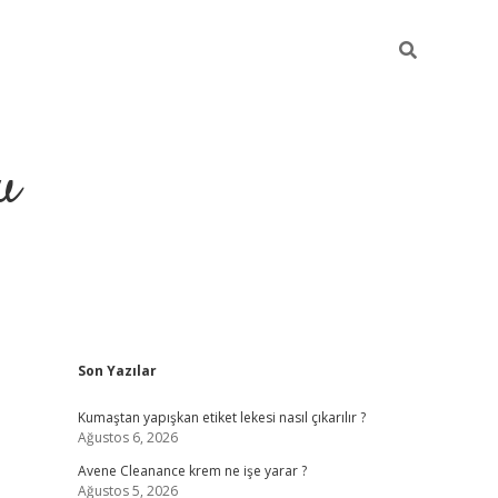
u
Sidebar
Son Yazılar
grand opera bahis
Kumaştan yapışkan etiket lekesi nasıl çıkarılır ?
Ağustos 6, 2026
Avene Cleanance krem ne işe yarar ?
Ağustos 5, 2026