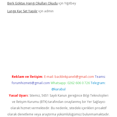
Berk Göktaş Hangi Okulları Okudu
için
Yiğitbey
Lunge Kaç Set Yapılır
için
admin
and opera bahis
Reklam ve İletişim:
E-mail:
backlinkpaneli@gmail.com
Teams:
forumhizmeti@gmail.com
Whatsapp: 0262 606 0 726
Telegram:
@karabul
Yasal Uyarı:
Sitemiz, 5651 Sayılı Kanun gereğince Bilgi Teknolojileri
ve İletişim Kurumu (BTK) tarafından onaylanmış bir Yer Sağlayıcı
olarak hizmet vermektedir. Bu nedenle, sitedeki içerikleri proaktif
olarak denetleme veya araştırma yükümlülüğümüz bulunmamaktadır.