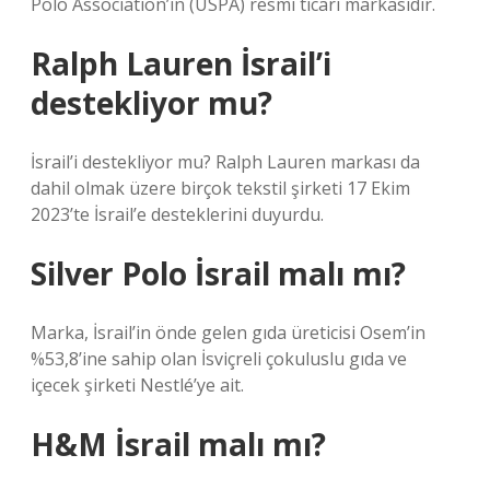
Polo Association’ın (USPA) resmi ticari markasıdır.
Ralph Lauren İsrail’i
destekliyor mu?
İsrail’i destekliyor mu? Ralph Lauren markası da
dahil olmak üzere birçok tekstil şirketi 17 Ekim
2023’te İsrail’e desteklerini duyurdu.
Silver Polo İsrail malı mı?
Marka, İsrail’in önde gelen gıda üreticisi Osem’in
%53,8’ine sahip olan İsviçreli çokuluslu gıda ve
içecek şirketi Nestlé’ye ait.
H&M İsrail malı mı?