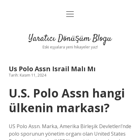
menüyü
Anasayfa
aç
Gizlilik Politikası
Yaratıcı Dönüşüm Blogu
Yasal Uyarı
Eski eşyalara yeni hikayeler yaz!
Hakkımızda
Us Polo Assn Israil Malı Mı
Tarih: Kasım 11, 2024
U.S. Polo Assn hangi
ülkenin markası?
US Polo Assn. Marka, Amerika Birleşik Devletleri’nde
polo sporunun yönetim organı olan United States