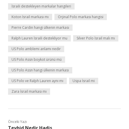
İsraili destekleyen markalar hangileri
Koton İsrail markası mı
Orjinal Polo markası hangisi
Pierre Cardin hangi ülkenin markası
Ralph Lauren İsraili destekliyor mu
Silver Polo İsrail malı mı
US Polo amblemi anlamı nedir
US Polo Assn boykot ürünü mü
US Polo Assn hangi ülkenin markası
US Polo ve Ralph Lauren aynı mı
Uspa İsrail mi
Zara İsrail markası mı
Önceki Yazı
Tevhid Nedir Hadis