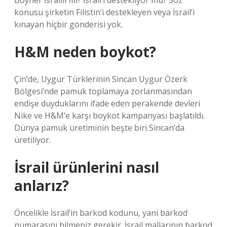
Boyner İsrailli mi? İsrail’i destekliyor mu? Söz
konusu şirketin Filistin’i destekleyen veya İsrail’i
kınayan hiçbir gönderisi yok.
H&M neden boykot?
Çin’de, Uygur Türklerinin Sincan Uygur Özerk
Bölgesi’nde pamuk toplamaya zorlanmasından
endişe duyduklarını ifade eden perakende devleri
Nike ve H&M’e karşı boykot kampanyası başlatıldı.
Dünya pamuk üretiminin beşte biri Sincan’da
üretiliyor.
İsrail ürünlerini nasıl
anlarız?
Öncelikle İsrail’in barkod kodunu, yani barkod
numarasını bilmeniz gerekir. İsrail mallarının barkod