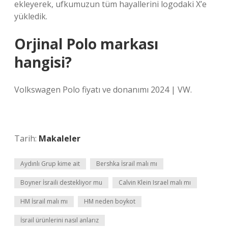
ekleyerek, ufkumuzun tüm hayallerini logodaki X’e
yükledik.
Orjinal Polo markası
hangisi?
Volkswagen Polo fiyatı ve donanımı 2024 | VW.
Tarih:
Makaleler
Aydınlı Grup kime ait
Bershka İsrail malı mı
Boyner İsraili destekliyor mu
Calvin Klein Israel malı mı
HM İsrail malı mı
HM neden boykot
İsrail ürünlerini nasıl anlarız