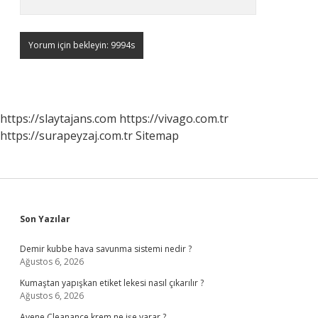
https://slaytajans.com
https://vivago.com.tr
https://surapeyzaj.com.tr
Sitemap
Sidebar
Son Yazılar
Demir kubbe hava savunma sistemi nedir ?
Ağustos 6, 2026
Kumaştan yapışkan etiket lekesi nasıl çıkarılır ?
Ağustos 6, 2026
Avene Cleanance krem ne işe yarar ?