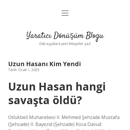
menüyü
Anasayfa
aç
Gizlilik Politikası
Yaratıcı Dönüşüm Blogu
Yasal Uyarı
Eski eşyalara yeni hikayeler yaz!
Hakkımızda
Uzun Hasanı Kim Yendi
Tarih: Ocak 1, 2025
Uzun Hasan hangi
savaşta öldü?
Otlukbeli Muharebesi II. Mehmed Şehzade Mustafa
(Şehzade) II. Bayezid (Şehzade) Koca Davud