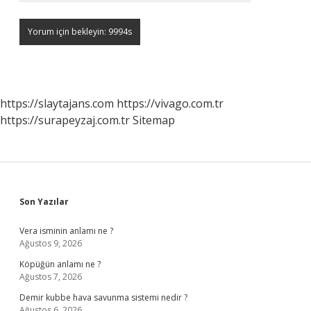
https://slaytajans.com
https://vivago.com.tr
https://surapeyzaj.com.tr
Sitemap
Sidebar
Son Yazılar
Vera isminin anlamı ne ?
Ağustos 9, 2026
Köpüğün anlamı ne ?
Ağustos 7, 2026
Demir kubbe hava savunma sistemi nedir ?
Ağustos 6, 2026