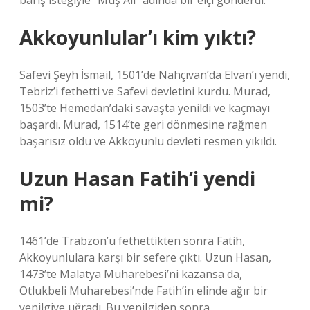
barış isteğiyle “Muş Ali” adında bir elçi gönderdi.
Akkoyunlular’ı kim yıktı?
Safevi Şeyh İsmail, 1501’de Nahçıvan’da Elvan’ı yendi,
Tebriz’i fethetti ve Safevi devletini kurdu. Murad,
1503’te Hemedan’daki savaşta yenildi ve kaçmayı
başardı. Murad, 1514’te geri dönmesine rağmen
başarısız oldu ve Akkoyunlu devleti resmen yıkıldı.
Uzun Hasan Fatih’i yendi
mi?
1461’de Trabzon’u fethettikten sonra Fatih,
Akkoyunlulara karşı bir sefere çıktı. Uzun Hasan,
1473’te Malatya Muharebesi’ni kazansa da,
Otlukbeli Muharebesi’nde Fatih’in elinde ağır bir
yenilgiye uğradı. Bu yenilgiden sonra