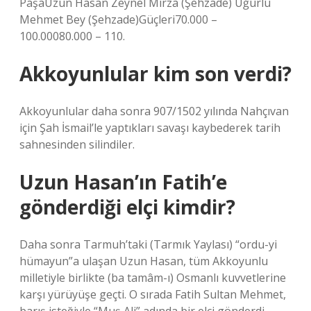
PaşaUzun Hasan Zeynel Mirza (Şehzade) Uğurlu
Mehmet Bey (Şehzade)Güçleri70.000 –
100.00080.000 – 110.
Akkoyunlular kim son verdi?
Akkoyunlular daha sonra 907/1502 yılında Nahçıvan
için Şah İsmail’le yaptıkları savaşı kaybederek tarih
sahnesinden silindiler.
Uzun Hasan’ın Fatih’e
gönderdiği elçi kimdir?
Daha sonra Tarmuh’taki (Tarmık Yaylası) “ordu-yi
hümayun”a ulaşan Uzun Hasan, tüm Akkoyunlu
milletiyle birlikte (ba tamâm-ı) Osmanlı kuvvetlerine
karşı yürüyüşe geçti. O sırada Fatih Sultan Mehmet,