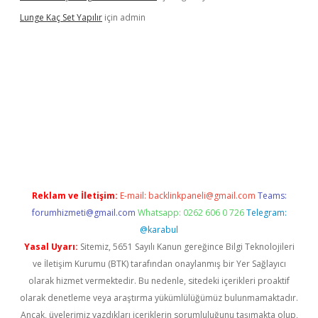
Lunge Kaç Set Yapılır
için
admin
rand opera bahis
Reklam ve İletişim:
E-mail:
backlinkpaneli@gmail.com
Teams:
forumhizmeti@gmail.com
Whatsapp: 0262 606 0 726
Telegram:
@karabul
Yasal Uyarı:
Sitemiz, 5651 Sayılı Kanun gereğince Bilgi Teknolojileri
ve İletişim Kurumu (BTK) tarafından onaylanmış bir Yer Sağlayıcı
olarak hizmet vermektedir. Bu nedenle, sitedeki içerikleri proaktif
olarak denetleme veya araştırma yükümlülüğümüz bulunmamaktadır.
Ancak, üyelerimiz yazdıkları içeriklerin sorumluluğunu taşımakta olup,