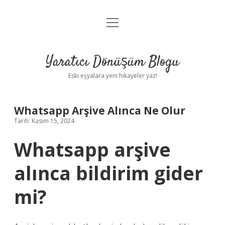
menüyü
Anasayfa
aç
Gizlilik Politikası
Yaratıcı Dönüşüm Blogu
Yasal Uyarı
Eski eşyalara yeni hikayeler yaz!
Hakkımızda
Whatsapp Arşive Alınca Ne Olur
Tarih: Kasım 15, 2024
Whatsapp arşive
alınca bildirim gider
mi?