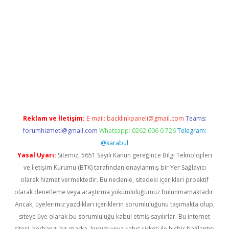
 bahis
Reklam ve İletişim:
E-mail:
backlinkpaneli@gmail.com
Teams:
forumhizmeti@gmail.com
Whatsapp: 0262 606 0 726
Telegram:
@karabul
Yasal Uyarı:
Sitemiz, 5651 Sayılı Kanun gereğince Bilgi Teknolojileri
ve İletişim Kurumu (BTK) tarafından onaylanmış bir Yer Sağlayıcı
olarak hizmet vermektedir. Bu nedenle, sitedeki içerikleri proaktif
olarak denetleme veya araştırma yükümlülüğümüz bulunmamaktadır.
Ancak, üyelerimiz yazdıkları içeriklerin sorumluluğunu taşımakta olup,
siteye üye olarak bu sorumluluğu kabul etmiş sayılırlar. Bu internet
sitesi, herhangi bir marka, kurum veya şahıs şirketi ile hiçbir bağlantısı