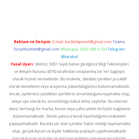
s
Reklam ve İletişim:
E-mail:
backlinkpaneli@gmail.com
Teams:
forumhizmeti@gmail.com
Whatsapp: 0262 606 0 726
Telegram:
@karabul
Yasal Uyarı:
Sitemiz, 5651 Sayılı Kanun gereğince Bilgi Teknolojileri
ve İletişim Kurumu (BTK) tarafından onaylanmış bir Yer Sağlayıcı
olarak hizmet vermektedir. Bu nedenle, sitedeki içerikleri proaktif
olarak denetleme veya araştırma yükümlülüğümüz bulunmamaktadır.
Ancak, üyelerimiz yazdıkları içeriklerin sorumluluğunu taşımakta olup,
siteye üye olarak bu sorumluluğu kabul etmiş sayılırlar. Bu internet
sitesi, herhangi bir marka, kurum veya şahıs şirketi ile hiçbir bağlantısı
bulunmamaktadır. Sitede yalnızca kendi hazırladığımız makaleler
paylaşılmaktadır. Burada yer alan içerikler haber niteliği taşımamakta
olup, gerçek kurum ve kişiler hakkında paylaşım yapılmamaktadır.
Gerçek kurum ve kişiler ile isim benzerlikleri tamamen tesadüfidir.