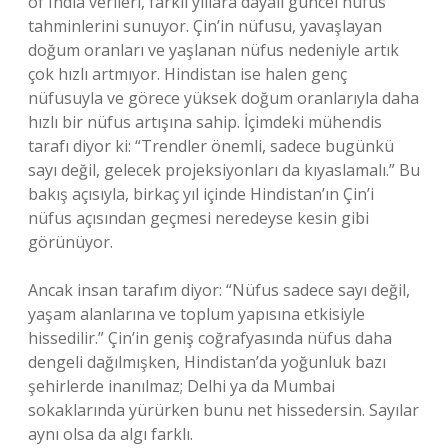
of India verileri, farklı yıllara dayalı güncel nüfus
tahminlerini sunuyor. Çin’in nüfusu, yavaşlayan
doğum oranları ve yaşlanan nüfus nedeniyle artık
çok hızlı artmıyor. Hindistan ise halen genç
nüfusuyla ve görece yüksek doğum oranlarıyla daha
hızlı bir nüfus artışına sahip. İçimdeki mühendis
tarafı diyor ki: “Trendler önemli, sadece bugünkü
sayı değil, gelecek projeksiyonları da kıyaslamalı.” Bu
bakış açısıyla, birkaç yıl içinde Hindistan’ın Çin’i
nüfus açısından geçmesi neredeyse kesin gibi
görünüyor.
Ancak insan tarafım diyor: “Nüfus sadece sayı değil,
yaşam alanlarına ve toplum yapısına etkisiyle
hissedilir.” Çin’in geniş coğrafyasında nüfus daha
dengeli dağılmışken, Hindistan’da yoğunluk bazı
şehirlerde inanılmaz; Delhi ya da Mumbai
sokaklarında yürürken bunu net hissedersin. Sayılar
aynı olsa da algı farklı.