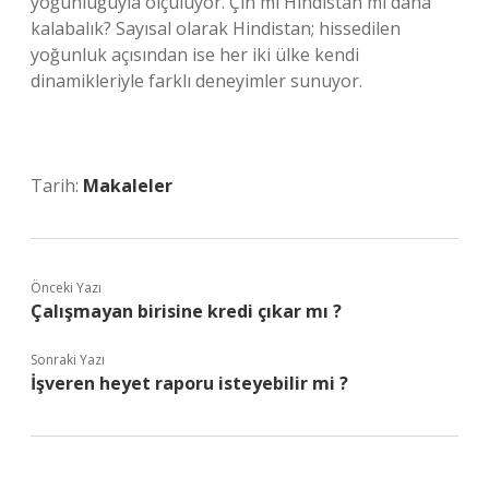
yoğunluğuyla ölçülüyor. Çin mi Hindistan mı daha
kalabalık? Sayısal olarak Hindistan; hissedilen
yoğunluk açısından ise her iki ülke kendi
dinamikleriyle farklı deneyimler sunuyor.
Tarih:
Makaleler
Önceki Yazı
Çalışmayan birisine kredi çıkar mı ?
Sonraki Yazı
İşveren heyet raporu isteyebilir mi ?