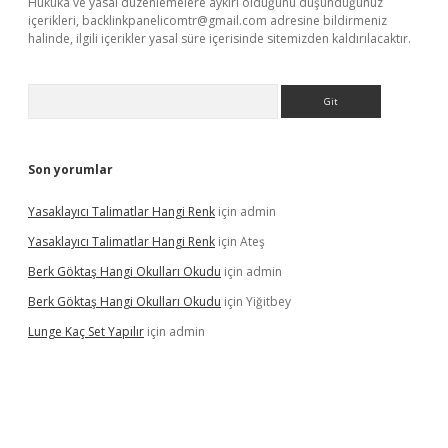
Hukuka ve yasal düzenlemelere aykırı olduğunu düşündüğünüz
içerikleri,
backlinkpanelicomtr@gmail.com
adresine bildirmeniz
halinde, ilgili içerikler yasal süre içerisinde sitemizden kaldırılacaktır.
Arama
Son yorumlar
Yasaklayıcı Talimatlar Hangi Renk
için
admin
Yasaklayıcı Talimatlar Hangi Renk
için
Ateş
Berk Göktaş Hangi Okulları Okudu
için
admin
Berk Göktaş Hangi Okulları Okudu
için
Yiğitbey
Lunge Kaç Set Yapılır
için
admin