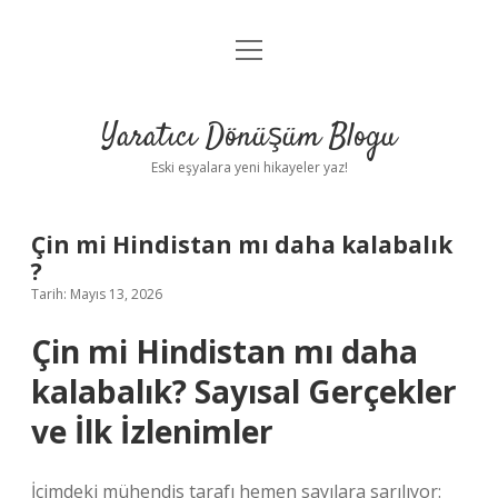
menüyü
Anasayfa
aç
Gizlilik Politikası
Yaratıcı Dönüşüm Blogu
Yasal Uyarı
Eski eşyalara yeni hikayeler yaz!
Hakkımızda
Çin mi Hindistan mı daha kalabalık
?
Tarih: Mayıs 13, 2026
Çin mi Hindistan mı daha
kalabalık? Sayısal Gerçekler
ve İlk İzlenimler
İçimdeki mühendis tarafı hemen sayılara sarılıyor: